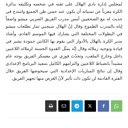
لمجلس إدارة نادي الهلال على ثقته في شخصه وتكليفه بدائرة
الكرة معرباً عن تمنياته أن يكون عند حسن ظن الجميع وامتدح في
حديث له مع الصحفيين أمس مدرب الفريق الصربي ميشو واصفاً
إياه بالمدرب الطموح وقال إنّ الهلال سيجني ثمار تطلعات ميشو
في البطولات المختلفة التي يشارك فيها الموسم القادم، وأشاد
مدير الكرة بالهلال بالأدوار التي يقوم بها الكابتن حمودة بشير في
قيادة وتوجيه زملائه وقال إنّه يمثّل القدوة الحسنة لزملائه اللاعبين
داخل وخارج الملعب، وتحدّث فوزي عن معسكر الفريق بوجه عام
مشيداً بانضباط اللاعبين والتزامهم الكامل بتنفيذ البرنامج الإعدادي
وقال إن نتائج المباريات الإعدادية التي سيخوضها الفريق خلال
الفترة القادمة لن تكون ذات تأثير لأنّ الغرض منها تجهيز الفريق.