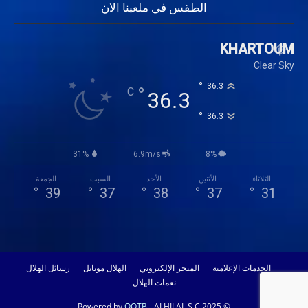
الطقس في ملعبنا الان
KHARTOUM
Clear Sky
°
36.3
°
C
36.3
°
36.3
31%
6.9m/s
8%
الثلاثاء
الأثنين
الأحد
السبت
الجمعة
°
39
°
37
°
38
°
37
°
31
الخدمات الإعلامية
المتجر الإلكتروني
الهلال موبايل
رسائل الهلال
نغمات الهلال
OOTB
- ALHILAL S.C 2025
© Powered by