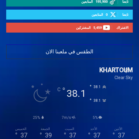
تابعنا
195,900
المتابعين
تابعنا
0
المتابعين
الاشتراك
5,459
المشتركين
الطقس في ملعبنا الان
KHARTOUM
Clear Sky
°
38.1
°
C
38.1
°
38.1
25%
7m/s
5%
الأثنين
الأحد
السبت
الجمعة
الخميس
°
37
°
39
°
37
°
37
°
37