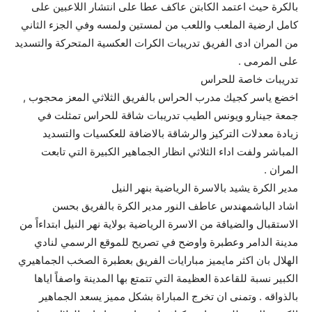
بالكرة حيث اعتمد الكابتن عاكف عطا على انتشار اللاعبين على
كامل ارضية الملعب واللعب من لمستين ولمسه وفي الجزء الثاني
من المران ادى الفريق تدريبات الكرات العكسية المتحركة والتسديد
على المرمى .
تدريبات خاصة للحراس
اخضع ياسر كجيك مدرب الحراس بالفريق الثلاثي المعز محجوب ,
جمعة جينارو ويونس الطيب تدريبات شاقة للحراس تمثلت في
زيادة معدلات التركيز والرشاقة بالاضافة للعكسيات والتسديد
المباشر ولفت اداء الثلاثي انظار الجماهير الكبيرة التي تابعت
المران .
مدير الكرة يشيد بالاسرة الرياضية بنهر النيل
اشاد الباشمهندس عاطف النور مدير الكرة بالفريق بحسن
الاستقبال والضيافة من الاسرة الرياضية بولاية نهر النيل ابتداءاً من
مدينة الدامر وعطبرة واوضح في تصريح للموقع الرسمي لنادي
الهلال بان اكثر مايميز مبارايات الفريق بعطبرة الصخب الجماهيري
الكبير نسبة للقاعدة العظيمة التي تتمتع بها المدينة واصفاً اياها
بالذواقه . وتمنى ان تخرج المباراة بشكل مميز يسعد الجماهير