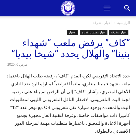
الرئيسية
أخبار متفرقة
أخبار متفرقة
أخبار مجلس الادارة
الأخبار
“كاف” يرفض ملعب “شهداء
بنينا” والهلال يحدد “شيخا بيديا”
مارس 6, 2025
جدد الاتحاد الإفريقي لكرة القدم “كاف”، رفضه طلب الهلال باعتماد
ملعب شهداء بنينا ببنغازي، ملعباً افتراضياً لمباراة الرد ضد النادي
الأهلي المصري، وأشار “كاف” إلى أن الرفض تم بناء على توصية
لجنة البث التلفزيوني، لافتقار الناقل التلفزيوني الليبي لمطلوبات
البث والمحدده بوجود سيارة نقل تلفزيوني OB مع توفر عدد “12”
كاميرا ذات مواصفات خاصة، وغرفة لتقنية الفار مجهزة بجميع
أجهزة الاعادة والتدقيق، باعتبارها متطلبات مهمة لمرحلة الدور
الاقصائي بالبطولة.