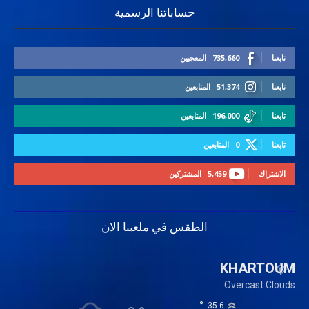
حساباتنا الرسمية
تابعنا
735,660
المعجبين
تابعنا
51,374
المتابعين
تابعنا
196,000
المتابعين
تابعنا
0
المتابعين
الاشتراك
5,459
المشتركين
الطقس في ملعبنا الان
KHARTOUM
Overcast Clouds
°
35.6