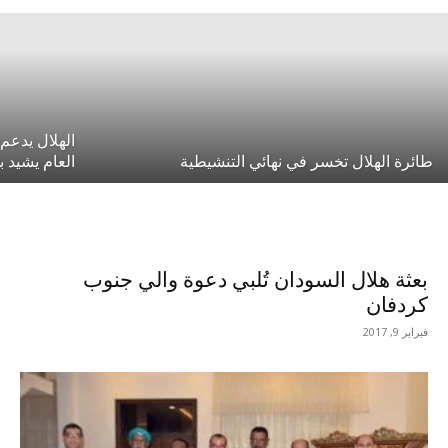
الهلال يدع
طائرة الهلال تخسر في نهائي التنشيطية
العام يشيد ب
بعثة هلال السودان تُلبي دعوة والي جنوب
كردفان
فبراير 9, 2017