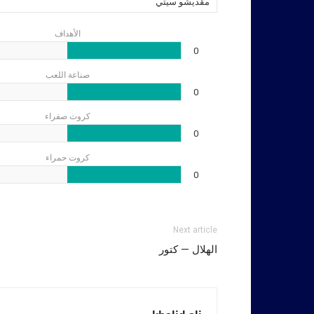
مقديشو سيتي
الأهداف
0
صناعة اللعب
0
كروت صفراء
0
كروت حمراء
0
Next article
الهلال — كتور