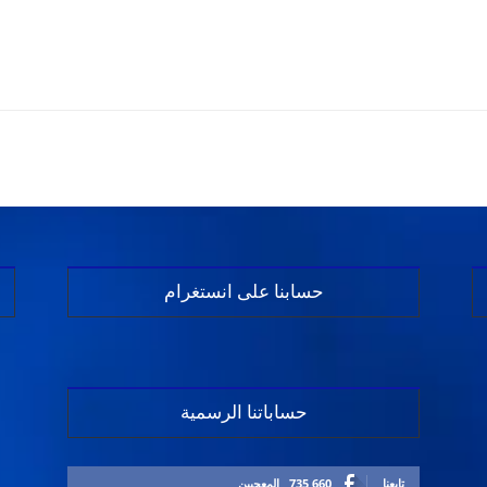
حسابنا على انستغرام
حساباتنا الرسمية
تابعنا
735,660
المعجبين