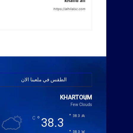
khalid ali
https://alhilalsc.com
الطقس في ملعبنا الان
KHARTOUM
Few Clouds
°
38.3
°
C
38.3
°
38.3