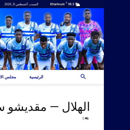
C
38.3
السبت, أغسطس 8, 2026
Khartoum
الرئيسية
مجلس الاد
الهلال — مقديشو س
0