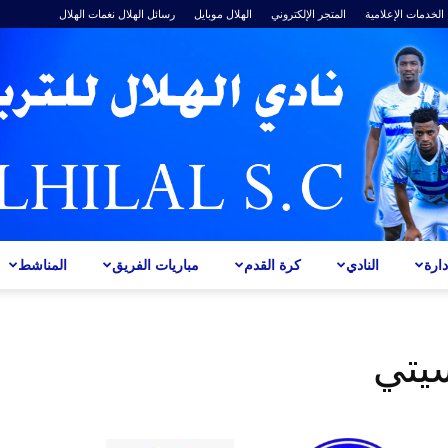
الخدمات الإعلامية
المتجر الإلكتروني
الهلال موبايل
رسائل الهلال
نغمات الهلال
ارة
النادي
كرة القدم
مباريات الفريق
المناشط
ALHILAL
يتي
S.C