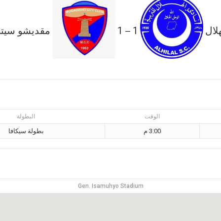
هلال
1
1
مقديشو سيت
—
الوقت
البطولة
3:00 م
بطولة سيكافا
Gen. Isamuhyo Stadium