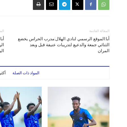
المقالة القادمة
الم
أبا:الموقع الرسمي لنادي الهلال:مدرب الحراس يخضع
أبا
الثنائي جمعة والدعيع لتدريبات عنيفة قبل وبعد
الر
المران
الي
المواد ذات الصلة
أكث