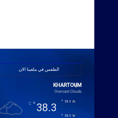
الطقس في ملعبنا الان
KHARTOUM
Overcast Clouds
°
38.3
°
C
38.3
°
38.3