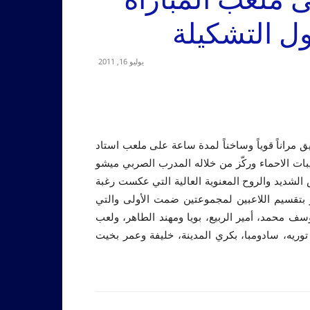
ل التشكيلة
يوليو 16, 2011
ريق مراناً قوياً وساخناً لمدة ساعة على ملعب استاد
بات الاحماء وركّز من خلاله المدرب الصربي ميشو
 الشديد والروح المعنوية العالية التي عكست رغبة
 بتقسيم اللاعبين لمجموعتين ضمت الأولى والتي
 يوسف محمد، أمير الربيع، بويا ومهند الطاهر، ولعب
توريه، سادومبا، بكري المدينة، خليفة وعمر بخيت