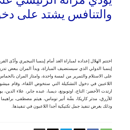
والتنافس يشتد على دخو
اختتم الهلال إعداده لمباراة الغد أمام إينمبا النيجيري وأدّى الف
إينمبا الدولي الذي سيستضيف المباراة، وبدأ المران ببعض تدري
على الاستلام والتمرير من لمسة واحدة، وامتاز المران بالحماس
اللاعبين في دخول التشكيلة التي ستخوض اللقاء، وقام ميشو
ارتدت الأخضر: التاج، اوتوبونغ، ديمبا، عبده جابر، علاء الدين،
للأزرق، مدثر كاريكا، بشّة أتير توماس، هيثم مصطفى، براهيما 
وذلك بغرض تنفيذ جمل تكتيكية أجدا اللاعبون في تنفيذها.