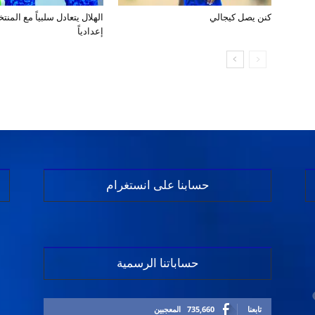
كنن يصل كيجالي
الهلال يتعادل سلبياً مع المن
إعدادياً
حسابنا على انستغرام
حساباتنا الرسمية
تابعنا
735,660
المعجبين