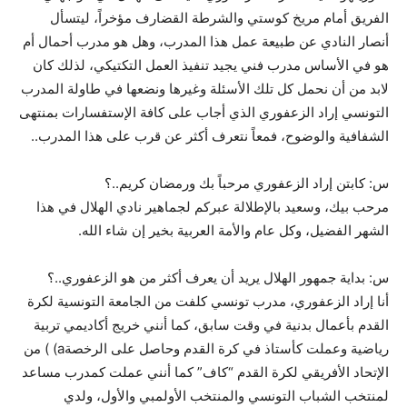
الفريق أمام مريخ كوستي والشرطة القضارف مؤخراً، ليتسأل
أنصار النادي عن طبيعة عمل هذا المدرب، وهل هو مدرب أحمال أم
هو في الأساس مدرب فني يجيد تنفيذ العمل التكتيكي، لذلك كان
لابد من أن نحمل كل تلك الأسئلة وغيرها ونضعها في طاولة المدرب
التونسي إراد الزعفوري الذي أجاب على كافة الإستفسارات بمنتهى
الشفافية والوضوح، فمعاً نتعرف أكثر عن قرب على هذا المدرب..
س: كابتن إراد الزعفوري مرحباً بك ورمضان كريم..؟
مرحب بيك، وسعيد بالإطلالة عبركم لجماهير نادي الهلال في هذا
الشهر الفضيل، وكل عام والأمة العربية بخير إن شاء الله.
س: بداية جمهور الهلال يريد أن يعرف أكثر من هو الزعفوري..؟
أنا إراد الزعفوري، مدرب تونسي كلفت من الجامعة التونسية لكرة
القدم بأعمال بدنية في وقت سابق، كما أنني خريج أكاديمي تربية
رياضية وعملت كأستاذ في كرة القدم وحاصل على الرخصةa) ) من
الإتحاد الأفريقي لكرة القدم “كاف” كما أنني عملت كمدرب مساعد
لمنتخب الشباب التونسي والمنتخب الأولمبي والأول، ولدي