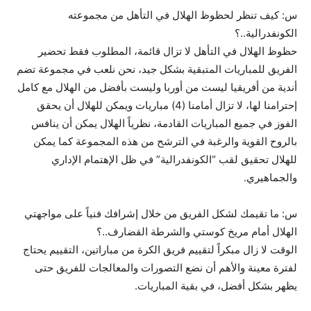
س: كيف تنظر لحظوظ الهلال في التأهل من مجموعته
الكونفدرالية..؟
حظوظ الهلال في التأهل لا تزال قائمة، المطلوب فقط تحضير
الفريق للمباريات المتبقية بشكل جيد، نحن نلعب في مجموعة تضم
أندية من أفريقيا ليست من أوربا وليست بأفضل من الهلال مع كامل
إحترامنا لها، لا تزال أمامنا (4) مباريات ويمكن للهلال أن يحقق
الفوز في جميع المباريات القادمة، نظرياً الهلال يمكن أن ينافس
بالروح القوية والرغبة في الترشح من هذه المجموعة كما يمكن
للهلال تحقيق لقب “الكونفدرالية” في ظل الإهتمام الإداري
والجماهيري.
س: ما تقيمك لشكل الفريق من خلال إشرافك فنياً على مواجهتي
الهلال أمام مريخ كوستي والشرطة القضارف..؟
الوقت لا زال مبكراً لتقييم فريق الكرة من مباراتين، التقييم يحتاج
لفترة معينة والأهم أن نضع التصورات والمعالجات للفريق حتى
يظهر بشكل أفضل، في بقية المباريات.