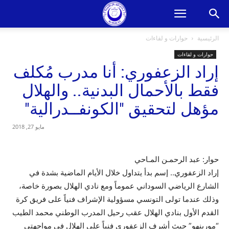
الرئيسية
حوارات و لقاءات
حوارات و لقاءات
إراد الزعفوري: أنا مدرب مُكلف
فقط بالأحمال البدنية.. والهلال
مؤهل لتحقيق "الكونفــدرالية"
مايو 27, 2018
حوار: عبد الرحمـن المـاحي
إراد الزعفوري.. إسم بدأ يتداول خلال الأيام الماضية بشدة في
الشارع الرياضي السوداني عموماً ومع نادي الهلال بصورة خاصة،
وذلك عندما تولى التونسي مسؤولية الإشراف فنياً على فريق كرة
القدم الأول بنادي الهلال عقب رحيل المدرب الوطني محمد الطيب
“مورينهو” حيث أشرف الزعفوري فنياً على الهلال في مواجهتي