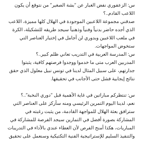
س: الزعفوري نفض الغبار عن “بشة الصغير” من نتوقع أن يكون
اللاعب القادم..؟
صدقني مجموعة اللاعبين الموجودة في الهلال كلها مميزة، اللاعب
الذي أجده حاضر بدنياً وفنياً وذهنياً سيجد طريقه للتشكيلة، الكرة
في ملعب اللاعبين وبدوري لن أجامل في إختيار العناصر التي
ستخوض المواجهات.
س: المدرسة العربية في التدريب تعاني ظلم كبير..؟
المدربين العرب متى ما خدموا ووجدوا فرصتهم كافية، يثبتوا
جدارتهم، على سبيل المثال لدينا في تونس نبيل معلول الذي حقق
نتائج إيجابية فشل حتى الأجانب في تحقيقها.
س: تنتظركم مباراتين في غاية الأهمية قبل “دوري النخبة”..؟
نعم، لدينا اليوم التمرين الرئيسي ومنه سأركز على العناصر التي
سترافق بعثة الهلال للمواجهة القادمة، من يثبت رغبته في
المشاركة بصورة أفضل في التمارين سيجد الفرصة للمشاركة في
المباريات، هكذا أمنح الفرص لأن العطاء عندي بالأداء في التدريبات
والتنفيذ السليم للإستراتيجية الفنية التكتيكية وسنعمل على تحقيق