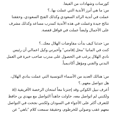
كورسات وشهادات من الفيفا.
س: ما هي أبرز الأندية التي عملت بها..؟
عملت في أندية الرائد السعودي وكذلك الفتح السعودي، وحققنا
نتائج جيدة وعملت في هذه الأندية كمدرب مساعد وكذلك مشرف
على الأحمال وايضاً عملت في قوافل قفصة.
س: حدثنا كيف بدأت مفاوضات الهلال معك..؟
كنت في المانيا “محل إقامتي” وأخبرني وكيل اعمالي أن رئيس
نادي الهلال يرغب في الحصول على مدرب صاحب خبرة في العمل
البدني والفني ومؤهل أكاديمياً.
س: هنالك العديد من الأسماء التونسية التي عملت بنادي الهلال،
هل تتواصل معهم..؟
أعرف نبيل الكوكي وقد إجتزنا معاً امتحان الرخصة الأفريقية ((a
ولكنني لم اتواصل معه، حاولت جاهداً التواصل مع مهدي بن حافظ
للتعرف أكثر على الأجواء في السودان ولكنني نجحت في التواصل
معهم عقب وصولي للخرطوم، وحقيقة سمعت كلام “باهي” عن