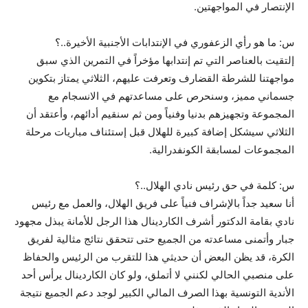
الإنتصار في المواجهتين.
س: ما هو رأي الزعفوري في الإنتدابات الأجنبية الأخيرة..؟
إلتقيت بالعناصر التي تم إنتدابها مؤخراً في التمرين الذي سبق
مواجهتنا للشرطة القضارف وتعرفت عليهم، الثلاثي يمتاز بتكوين
جسماني مميز، وسنحرص على مساعدتهم في الانسجام مع
المجموعة وتجهيزهم بدنيا وفنياً ومن ثم سنقيم أدائهم، وأعتقد أن
الثلاثي سيشكل إضافة كبيرة للهلال قبل إستئناف مباريات مرحلة
المجموعات لمسابقة الكونفدرالية.
س: كلمة في حق رئيس نادي الهلال..؟
أنا سعيد جداً بالإشراف فنياً على فريق الهلال، والعمل مع رئيس
نادي بقامة الدكتور أشرف الكاردينال هذا الرجل للأمانة يبذل مجهود
جبار وأتمنى مساعدته من الجميع حتى تتحقق نتائج مثالية لفريق
الكرة، قد يظن البعض أن حديثي هذا للتقرب من الرئيس والحفاظ
على منصبي الحالي لكنني لا أتملق، ولو كان الكاردينال يرأس أحد
الأندية التونسية بهذا الصرف المالي الكبير لوجد دعم الجميع نتيجة