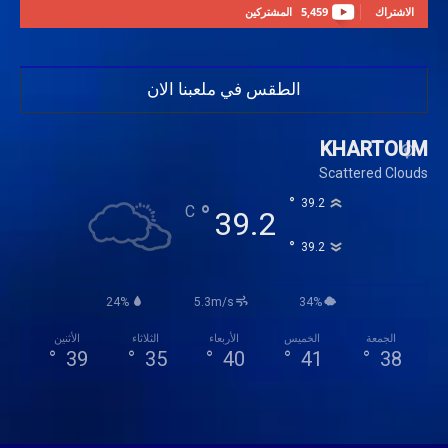
الاشتراك
5,459
المشتركين
الطقس في ملعبنا الان
KHARTOUM
Scattered Clouds
°
39.2
°
C
39.2
°
39.2
24%
5.3m/s
34%
الجمعة
الخميس
الأربعاء
الثلاثاء
الأثنين
°
39
°
35
°
40
°
41
°
38