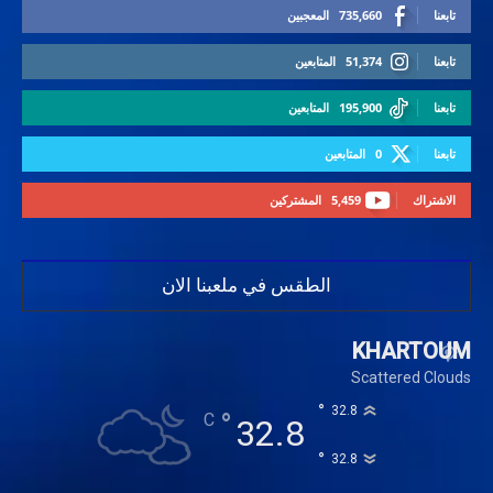
تابعنا
735,660
المعجبين
تابعنا
51,374
المتابعين
تابعنا
195,900
المتابعين
تابعنا
0
المتابعين
الاشتراك
5,459
المشتركين
الطقس في ملعبنا الان
KHARTOUM
Scattered Clouds
°
32.8
°
C
32.8
°
32.8