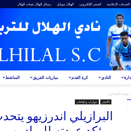
الخدمات الإعلامية
المتجر الإلكتروني
الهلال موبايل
رسائل الهلال
نغمات الهلال
ارة
النادي
كرة القدم
مباريات الفريق
المناشط
ALHILAL
 عودته للميادين
الأخبار
حوارات و لقاءات
البرازيلي اندرزيهو يتحد
ويؤكد عودته للميادين
S.C