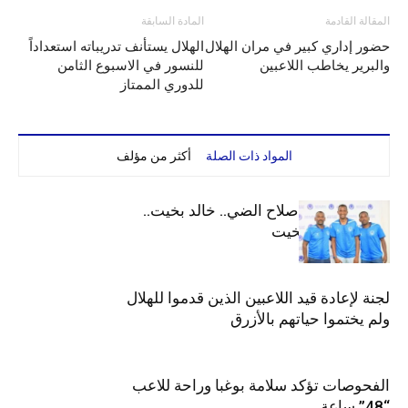
المقالة القادمة
المادة السابقة
حضور إداري كبير في مران الهلال
الهلال يستأنف تدريباته استعداداً
والبرير يخاطب اللاعبين
للنسور في الاسبوع الثامن
للدوري الممتاز
المواد ذات الصلة
أكثر من مؤلف
الهلال يعيد قيد صلاح الضي.. خالد بخيت..
جوليت وعمر بخيت
لجنة لإعادة قيد اللاعبين الذين قدموا للهلال
ولم يختموا حياتهم بالأزرق
الفحوصات تؤكد سلامة بوغبا وراحة للاعب
“48” ساعة