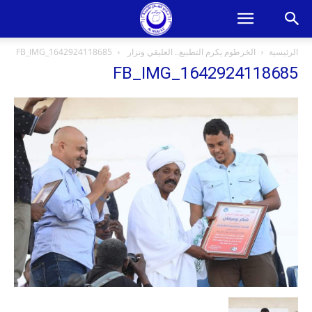
الرئيسية
الخرطوم يكرم التطبيع.. العليقي ونزار
FB_IMG_1642924118685
FB_IMG_1642924118685