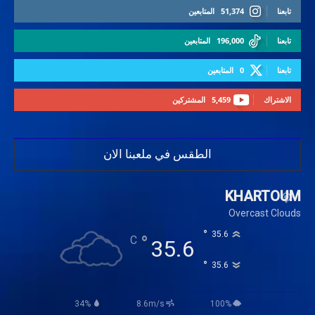
تابعنا
51,374
المتابعين
تابعنا
196,000
المتابعين
تابعنا
0
المتابعين
الاشتراك
5,459
المشتركين
الطقس في ملعبنا الان
KHARTOUM
Overcast Clouds
°
35.6
°
C
35.6
°
35.6
34%
8.6m/s
100%