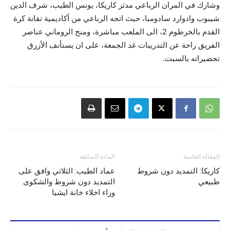
وشارك في المران الرباعي مدثر كاريكا، يونس الطيب، شرف الدين
شيبوب وادوارد سادومبا، حيث اتجه الرباعي من أكاديمية تقانة كرة
القدم بالخرطوم 2، الى الملعب مباشرة، ومنح الروماني عناصر
الفريق راحة عن التدريبات غد الجمعة، على ان يستأنف الأزرق
تحضيراته بالسبت.
المقالة القادمة
المادة السابقة
كاريكا: التمديد دون شروط
عماد الطيب: الثلاثي وافق على
طبيعي
التمديد دون شروط والشكوى
وراء اخلاء خانة ايشيا