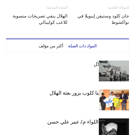
المقالة القادمة
المادة السابقة
جان كلود وستيفن إيبويلا في
الهلال ينفي تصريحات منسوبة
نواكشوط
للاعب كوليبالي
المواد ذات الصلة
أكثر من مؤلف
الهلال والاستقلال
وفد رفيع من فيتا كلوب يزور بعثة الهلال
الهلال يحتسب اللواء م/ عمر علي حسن