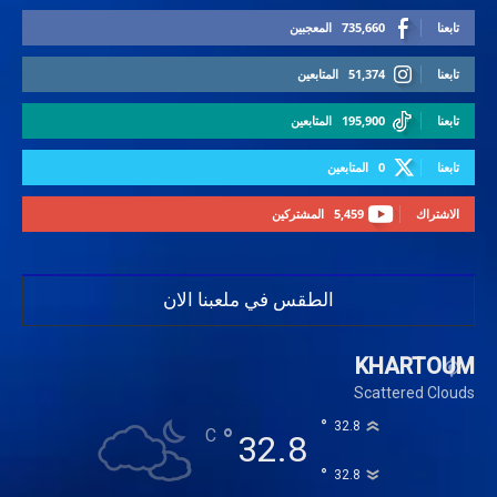
تابعنا
735,660
المعجبين
تابعنا
51,374
المتابعين
تابعنا
195,900
المتابعين
تابعنا
0
المتابعين
الاشتراك
5,459
المشتركين
الطقس في ملعبنا الان
KHARTOUM
Scattered Clouds
°
32.8
°
C
32.8
°
32.8