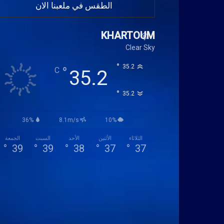
الطقس في ملعبنا الان
KHARTOUM
Clear Sky
°
35.2
°
C
35.2
°
35.2
36%
8.1m/s
10%
الثلاثاء
الأثنين
الأحد
السبت
الجمعة
°
39
°
39
°
38
°
37
°
37