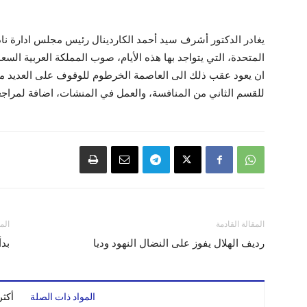
يغادر الدكتور أشرف سيد أحمد الكاردينال رئيس مجلس ادارة نادي 
المتحدة، التي يتواجد بها هذه الأيام، صوب المملكة العربية السع
ان يعود عقب ذلك الى العاصمة الخرطوم للوقوف على العديد من ال
للقسم الثاني من المنافسة، والعمل في المنشات، اضافة لمراجعة
المقالة القادمة
الم
رديف الهلال يفوز على النضال النهود وديا
بدأ
المواد ذات الصلة
أكث