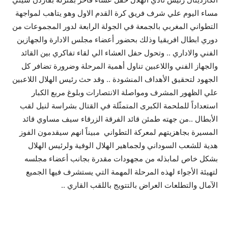
مساء اليوم علي شرف فريق كرة القدم الاول وهو يتاهب لمواجهة
التطواني المغربي بالجمعة في الجولة الرابعة لدور المجموعات من
دوري ابطال افريقيا وذلك بحضور أعضاء مجلس الادارة والجهازين
الفني والاداري .. وتحول حفل العشاء الي لقاء تفاكري بين القائد
والجهاز الفني واللاعبين تناول أهمية المرحلة وضرورة تضافر كل
الجهود لتحقيق الأهداف المنشودة .. وقد حث رئيس الهلال اللاعبين
علي الظهور المشرف ومواصلة الانتصارات وبلوغ مربع الكبار
استعداداً للملحمة الكبرى المتمثّلة في القتال بشراسة لنيل لقب
الأبطال ..من جهته طمئن قائد الفرقة الزرقاء سيف مساوي قائد
المسيرة بجاهزيتهم لمعركة التطواني مبيناً انهم سيقدمون الفوز
هدية للشعب السوداني ولجماهير الهلال الوفية ولرئيس الهلال
بشكل خاص لمابذله من مجهودات مقدرة بجانب أعضاء مجلسه
لتهيئة الأجواء لهذه المرحلة المهمة التي يستشرف فيها الجميع
الآمال والتطلعات العراض بالتتويج باللقب القاري ..