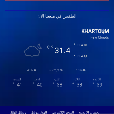
الطقس في ملعبنا الان
KHARTOUM
Few Clouds
°
31.4
°
C
31.4
°
31.4
45%
6.7m/s
13%
الأربعاء
الثلاثاء
الأثنين
الأحد
السبت
°
41
°
40
°
38
°
38
°
39
الخدمات الإعلامية
المتجر الإلكتروني
الهلال موبايل
رسائل الهلال