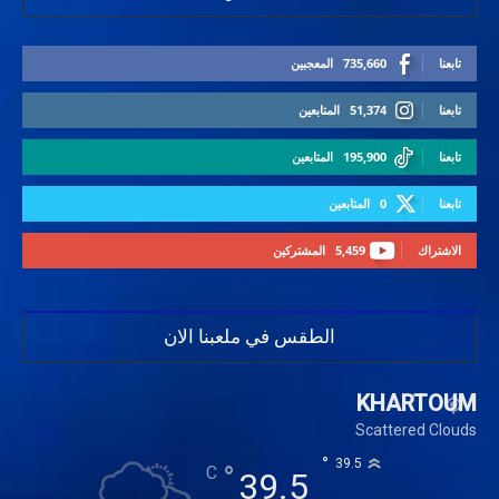
تابعنا
735,660
المعجبين
تابعنا
51,374
المتابعين
تابعنا
195,900
المتابعين
تابعنا
0
المتابعين
الاشتراك
5,459
المشتركين
الطقس في ملعبنا الان
KHARTOUM
Scattered Clouds
°
39.5
°
C
39.5