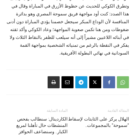
وتطرق الكوكي للحديث عن حظوظ الأزرق في المباراة وقال في
هذا الصدد: كنت أود مواجهة فريق سموحة المصري وهو بدائرة
المنافسة لأن الوداع المبكر سيجعل خصمنا يؤدي المباراة دون أدنى
ضغوطات ومن هنا تكمن صعوبة المواجهة؛ وعاد الكوكي وأكد ثقته
في أبنائه اللاعبين مشيراً إلى أنه سيلعب للظفر بالنقاط الثلاث ولا
يفكر في النقطة بالرغم من تمنياته الشخصية بمواجهة القمة
السودانية في نهائي البطولة الأفريقية.
المقالة القادمة
المادة السابقة
الهلال يركز على الثابتات لإسقاط
الكاردينال: سنطالب بفحص
"سموحة" بالمجموعات..
المنشطات حال تأهلنا لمربع
الكبار.. وسنضاعف الحوافز