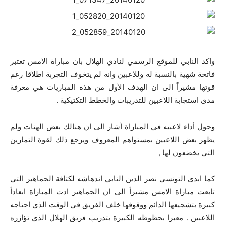
واكد النابي للموقع الرسمي لنادي الهلال بان مباراة الامس تعتبر
فاتحة شهية بالنسبة له وللاعبين وانه لم يتخوف التجربة اطلاقا رغم
قوتها مشيراً الى ان الهدف الأول من هذه المباريات هي معرفة
مدى استجابة اللاعبين للتدريبات والخطط التكتيكية .
وحول أداء لاعبيه في المباراة أشار الى ان هنالك بعض الهنات ولم
يظهر بعض اللاعبين بمستواهم المعروف ويرجع ذلك لقوة التمارين
التي يخضعون لها ,
كما ابدى التونسي نصر الدين النابي اندهاشه لكثافة الجماهير التي
تابعت مباراة الامس مشيراً الى ان الجماهير ادت المباراة ابعاداً
كبيرة بتشجيعها الدائم ووقوفها خلف الفريق في الوقت الذي احتاجه
اللاعبين . معبرا بحظوظه الكبيرة بتدريب فريق الهلال الذي تؤازره