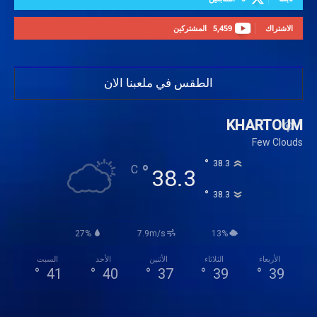
الاشتراك
5,459
المشتركين
الطقس في ملعبنا الان
KHARTOUM
Few Clouds
°
38.3
°
C
38.3
°
38.3
27%
7.9m/s
13%
الأربعاء
الثلاثاء
الأثنين
الأحد
السبت
°
41
°
40
°
37
°
39
°
39