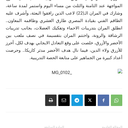
المواجهة عند الثامنة والثلث من مساء اليوم واستمر لمدة ساعة،
وشارك في المران الـ(22) لاعب الذين رافقوا البعثة، وأشرف عليه
الطاقم الفني بقيادة المصري طارق العشري وطاقمه المعاون..
انطلق المران بتدريبات الاحماء وتفكيك العضلات، بجانب تدريبات
الرشاقة والرونة، واختتم المران بتقسيمة في نصف ملعب بين
الأخضر والأزرق، خلصت على وقع التعادل الايجابي بهدف لكل، أحرز
للأزرق ولاء الدين، فيما نال هدف الأخضر مدثر كاريكا.. وحرصت
أعداد كبيرة من الجماهير على متابعة الحصة التدريبية.
المقالة القادمة
المادة السابقة