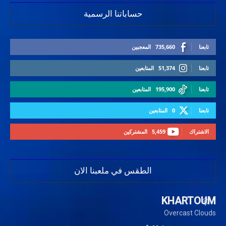
حساباتنا الرسمية
تابعنا
735,660
المعجبين
تابعنا
51,374
المتابعين
تابعنا
195,900
المتابعين
تابعنا
0
المتابعين
الاشتراك
5,459
المشتركين
الطقس في ملعبنا الان
KHARTOUM
Overcast Clouds