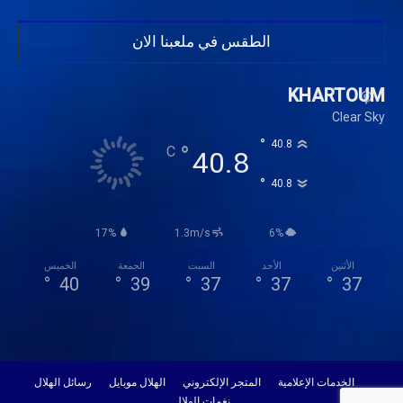
الطقس في ملعبنا الان
KHARTOUM
Clear Sky
°
40.8
°
C
40.8
°
40.8
17%
1.3m/s
6%
الأثنين
الأحد
السبت
الجمعة
الخميس
°
40
°
39
°
37
°
37
°
37
الخدمات الإعلامية
المتجر الإلكتروني
الهلال موبايل
رسائل الهلال
نغمات الهلال