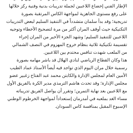
الإطار الفني إخضاع اللاعبين لجملة تدريبات بدنية وفنية ركز خلالها
على رفع مستوى الجاهزية لمواجهة الكاس المرتقبة بصورة
تدريجية؛ وقد بدأ سلمان متشدداً في التنفيذ السليم لبعض التدريبات
التكتيكية حيث أوقف المران أكثر من مرة لتصحيح الأخطاء وتوجيه
اللاعبين للتنفيذ السليم؛ وشهد الجزء الأخير من المران إجراء
تقسيمة تكتيكية ثلاثية بنظام خروج المهزوم في النصف الشمالي
من الملعب شهدت تنافس محتدم بين اللاعبين.
هذا وكان القطاع الرياضي لنادي الهلال قد باشر مهامه بصورة
رسمية خلال مران اليوم الذي تواجد فيه أيضاً الأستاذ عماد الطيب
الأمين العام لمجلس الإدارة والكابتن محمد عبد الفتاح زغبير عضو
مجلس الإدارة؛ وقد تحدث هاشم الترمذي مدير الكرة بالفريق الأول
مع اللاعبين بعد نهاية التمرين؛ وتقرر أن يواصل الفريق تدريباته
مساء الغد بملعبه في أمدرمان إستعداداً لمواجهة الخرطوم الوطني
الإسبوع المقبل بمنافسة كاس السودان.