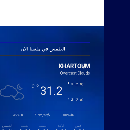
الطقس في ملعبنا الان
KHARTOUM
Overcast Clouds
°
31.2
°
C
31.2
°
31.2
46%
7.7m/s
100%
الأثنين
الأحد
السبت
الجمعة
الخميس