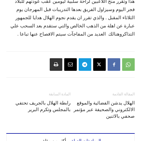
هذا وتقرر منح اللاعبين لراحة سلبية ليومين عقب عودتهم للبلاد
فجر اليوم وسيزاول الفريق بعدها التدريبات قبل المهرجان يوم
الثلاثاء المقبل . والذي تقرر ان يقدم نجوم الهلال هدايا للجمهور
عبارة عن اهلة من الذهب الخالص والتي ستقدم بعد السحب علي
التذاكروهنالك العديد من المفاجآت سيتم الافصاح عنها تباعا .
المقالة القادمة
المادة السابقة
الهلال يدشن الفضائية والموقع
رابطة الهلال بالجريف تحتفي
الالكتروني والصحيفة عبر مؤتمر
بالمجلس وتكرم البرير
صحفي بالاثنين
المواد ذات الصلة
أكثر من مؤلف