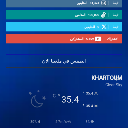
تابعنا
51,374
المتابعين
تابعنا
196,000
المتابعين
تابعنا
0
المتابعين
الاشتراك
5,459
المشتركين
الطقس في ملعبنا الان
KHARTOUM
Clear Sky
°
35.4
°
C
35.4
°
35.4
30%
5.7m/s
8%