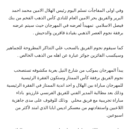
وفي اولى المفاجآت تسلم اليوم رئيس الهلال الامين محمد احمد
البرير والفريق بحر الامين العام للنادي كأس الذهب الفخم من بنك
فيصل الاسلامي تمهيداً لعرضه في المهرجان حيث سيتم عرضه
برفقة نجوم العصر الذهبي بقيادة قاقرين والدحيش .
كما سيقوم نجوم الفريق بالسحب علي التذاكر المطروحة للجماهير
وسيكسب الفائزين جوائز عبارة عن اهله من الذهب الخالص .
يبدأ المهرجان بموكب من شارع النيل بعربة مكشوفه تستصحب
نجوم الفريق برفقة كأس الممتاز وستكون الفقرة الرئيسية
للمهرجان مباراة بين الهلال و احد اندية الممتاز في الفقرة الرئيسية
وذلك بعد مطالبة المدير الفني للفريق الفرنسي غارزيتو باداء
مباراة تجريبية مع فريق محلي وذلك للوقوف على مدى جاهزية
اللاعبين واستفادتهم من معسكر اديس ابابا الذي امتد لأكثر من
اسبوعين.