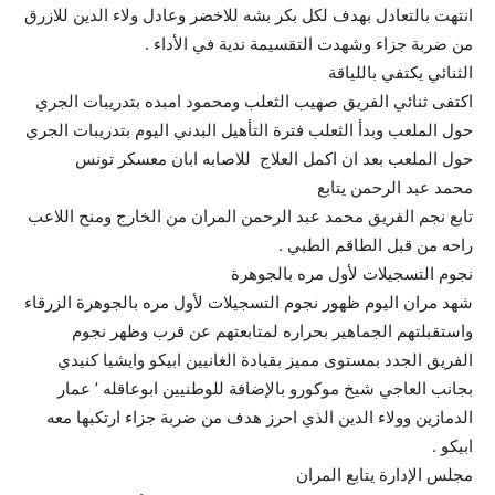
انتهت بالتعادل بهدف لكل بكر بشه للاخضر وعادل ولاء الدين للازرق
من ضربة جزاء وشهدت التقسيمة ندية في الأداء .
الثنائي يكتفي باللياقة
اكتفى ثنائي الفريق صهيب الثعلب ومحمود امبده بتدريبات الجري
حول الملعب وبدأ الثعلب فترة التأهيل البدني اليوم بتدريبات الجري
حول الملعب بعد ان اكمل العلاج للاصابه ابان معسكر تونس
محمد عبد الرحمن يتابع
تابع نجم الفريق محمد عبد الرحمن المران من الخارج ومنح اللاعب
راحه من قبل الطاقم الطبي .
نجوم التسجيلات لأول مره بالجوهرة
شهد مران اليوم ظهور نجوم التسجيلات لأول مره بالجوهرة الزرقاء
واستقبلتهم الجماهير بحراره لمتابعتهم عن قرب وظهر نجوم
الفريق الجدد بمستوى مميز بقيادة الغانيين ابيكو وايشيا كنيدي
بجانب العاجي شيخ موكورو بالإضافة للوطنيين ابوعاقله ’ عمار
الدمازين وولاء الدين الذي احرز هدف من ضربة جزاء ارتكبها معه
ابيكو .
مجلس الإدارة يتابع المران