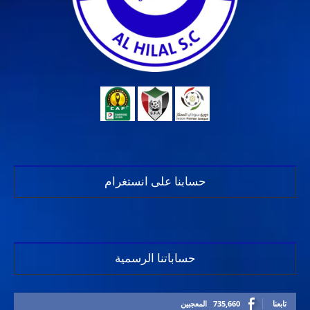
حسابنا على انستغرام
حساباتنا الرسمية
تابعنا
735,660
المعجبين