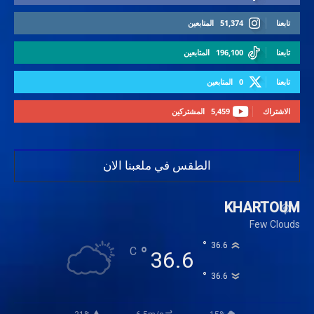
تابعنا
51,374
المتابعين
تابعنا
196,100
المتابعين
تابعنا
0
المتابعين
الاشتراك
5,459
المشتركين
الطقس في ملعبنا الان
KHARTOUM
Few Clouds
°
36.6
°
C
36.6
°
36.6