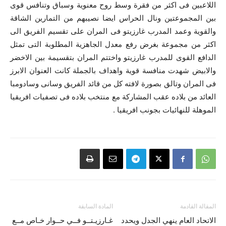
اللاعبين فى اكثر من فقرة وسط روح معنوية وسباق وتنافس قوى
بين المجموعتين ونال الحراس ايضا نصيبهم من التمارين الشاقة
والقوية وعمد المدرب غارزيتو فى المران على تقسيم الفريق الى
اكثر من مجموعة بغرض رفع معدل الجاهزية المطلوبة التى تمثل
الدافع القوى للمدرب غارزيتو واختتم المران بتقسيمة بين الاخضر
والابيض شهدت منافسة قوية واهداف بالجملة كانت العنوان الابرز
فى المران وتالق بصورة لافته كل من قائد الفريق وسانى وسادومبا
العائد من بلاده عقب المشاركة مع منتخب بلاده فى تصفيات افريقيا
الموهلة للنهائيات بجونب افريقيا .
المقالة القادمة
المادة السابقة
الاتحاد العام ينهي الجدل ويحدد
غـارزيـتــو فــي حــوار خـاص مــع