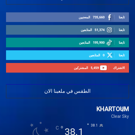
تابعنا
735,660
المعجبين
تابعنا
51,374
المتابعين
تابعنا
195,900
المتابعين
تابعنا
0
المتابعين
الاشتراك
5,459
المشتركين
الطقس في ملعبنا الان
KHARTOUM
Clear Sky
°
38.1
°
C
38.1