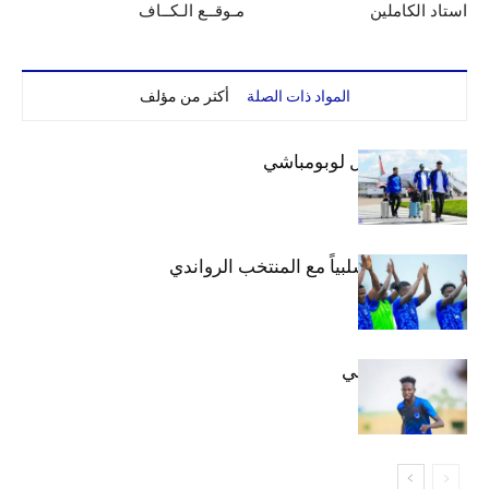
استاد الكاملين
مـوقــع الـكــاف
المواد ذات الصلة
أكثر من مؤلف
بعثة الهلال تصل لوبومباشي
الهلال يتعادل سلبياً مع المنتخب الرواندي
إعدادياً
كنن يصل كيجالي