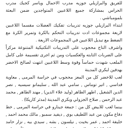
للفريق والبرازيلي جوزيه مدرب الاحمال وياسر كجيك مدرب
الحراس بمشاركة جميع اللاعبين المتواجدين ضمن البعثة
بلمومباشي .
ابتداء البرازيلي جوزيه تدريبات تفكيك العضلات مقسما اللاعبين
لاربعة مجموعات ادت تدريبات التحكم بالكرة وتمرير الكرة مع
الضغط مع تبديل اللاعبين في المجموعات الاربعة .
واشرف التاج محجوب على التدريبات التكتيكية المتنوعة مركزاً
على الضربات الثابته والعكسيات ومن ثم اجرى تقسيمة على كامل
الملعب شهدت حماساً وقوة وسط اللاعبين انتهت لصالح الاخضر
بهدفين لبكري المدينة
لعب للاخضر كل من المعز محجوب في حراسة المرمى , معاوية
فداسي , اتير توماس , سامي عبد الله , سليمانو سيسيه , نصر
الدين الشغيل , اطهر الطاهر (وليد علاء الدين) , مهند الطاهر , محمد
عبد الرحمن , صلاح الجزولي وبكري المدينة (مدثر كاريكا) .
بينما لعب للابيض كل من : جمعة جينارو في حراسة المرمى , خط
دفاع مكون من عبد اللطيف بوي , ديفيد سمبو , مالك محمد احمد ,
خليفة احمد , عمر بخيت , نيلسون , بشه , سيدي بيه , نزار حامد