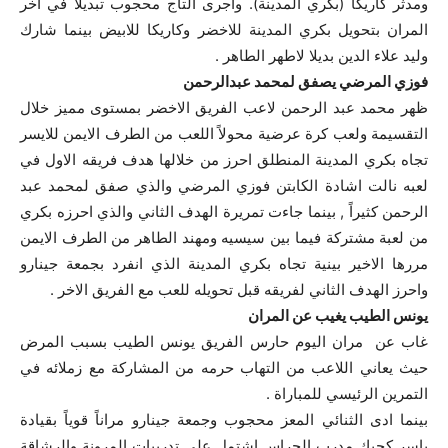
ومدثر كاريكا (بكري المدينة). واجرى التاج محجوب تبديلاً في اخر
المران بتحويل بكري المدينة للاخضر وكاريكا للابيض بينما شارك
وليد علاء الدين بديلا لاطهر الطاهر .
فوزي المرضي يصفق لمحمد عبدالرحمن
ظهر محمد عبد الرحمن لاعب الفريق الاخضر بمستوى مميز خلال
التقسيمة ولعب كرة عرضية محولاً اللعب من الطرف الايمن للايسر
تجاه بكري المدينة المنطلق احرز من خلالها هدف فريقه الاول في
لعبه نالت اشادة الكابتن فوزي المرضي والذي صفق لمحمد عبد
الرحمن كثيراً , بينما جاءت تمريرة الهدف الثاني والذي احرزه بكري
من لعبة مشتركة فيما بين سيسيه ومهند الطاهر من الطرف الايمن
مررها الاخير بينية تجاه بكري المدينة الذي انفرد بجمعة جينارو
واحرز الهدف الثاني لفريقه قبل تحويله للعب مع الفريق الاخر .
يونس الطيب يغيب عن المران
غاب عن مران اليوم حارس الفريق يونس الطيب بسبب المرض
حيث يعاني اللاعب من التهاب حرمه من المشاركة مع زملائه في
التمرين الرئيسي للمباراة .
بينما ادى الثنائي المعز محجوب وجمعة جينارو مراناً قوياً بقيادة
ياسر كجيك مدرب الحراس اشتمل على تدريبات المرونة والرشاقة