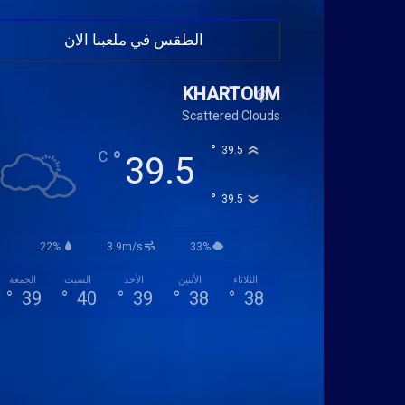
الطقس في ملعبنا الان
KHARTOUM
Scattered Clouds
°
39.5
°
C
39.5
°
39.5
22%
3.9m/s
33%
الثلاثاء
الأثنين
الأحد
السبت
الجمعة
°
39
°
40
°
39
°
38
°
38