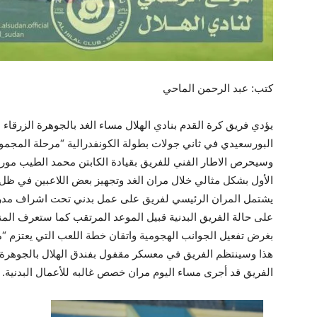
كتب: عبد الرحمن الماحي
يؤدي فريق كرة القدم بنادي الهلال مساء الغد بالجوهرة الزرقاء ا
البورسعيدي في ثاني جولات بطولة الكونفدرالية “مرحلة المجموعا
وسيحرص الاطار الفني للفريق بقيادة الكابتن محمد الطيب موري
الأول بشكل مثالي خلال مران الغد وتجهيز بعض اللاعبين في ظل ا
يشتمل المران الرئيسي لفريق على عمل بدني تحت اشراف مدرب 
على حالة الفريق البدنية قبيل الموعد المرتقب كما ستعرف المناو
بغرض تفعيل الجوانب الهجومية واتقان خطة اللعب التي يعتزم “مور
هذا وسينتظم الفريق في معسكر مقفول بفندق الهلال بالجوهرة ا
الفريق قد أجرى مساء اليوم مران خصص غالبه للأعمال البدنية.