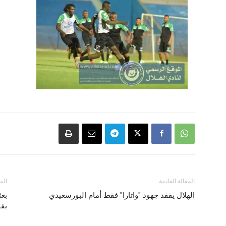
المقالة القادمة
الم
الهلال يفقد جهود "واتارا" فقط أمام البورسعيدي
بع
بفن