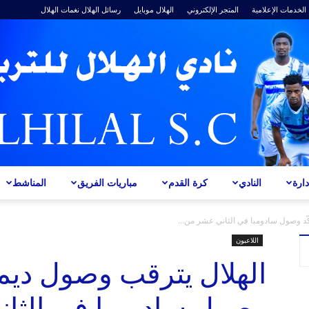
الخدمات الإعلامية
المتجر الإلكتروني
الهلال موبايل
رسائل الهلال
نغمات الهلال
ارة
النادي
كرة القدم
مباريات الفريق
المناشط
ALHILAL
ّد وصول سادومبا في الثاني عشر من...
اللاعبون
الهلال يترقب وصول ديمب
وصول سادومبا في الثان
S.C