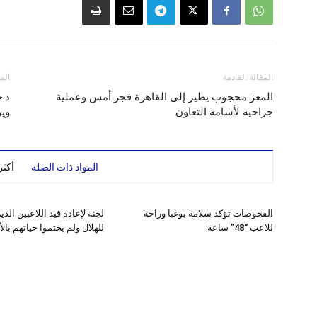
المقالة القادمة
الم
المعز محجوب يطير إلى القاهرة فجر أمس وعملية
د.ح
جراحية لأسامة التعاون
ويؤ
المواد ذات الصلة
أكث
الفحوصات تؤكد سلامة بوغبا وراحة
لجنة لإعادة قيد اللاعبين الذ
للاعب “48” ساعة
للهلال ولم يختموا حياتهم بال