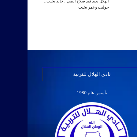
الهلال يعيد قيد صلاح الضي.. خالد بخيت..
جوليت وعمر بخيت
نادي الهلال للتربية
تأسس عام 1930