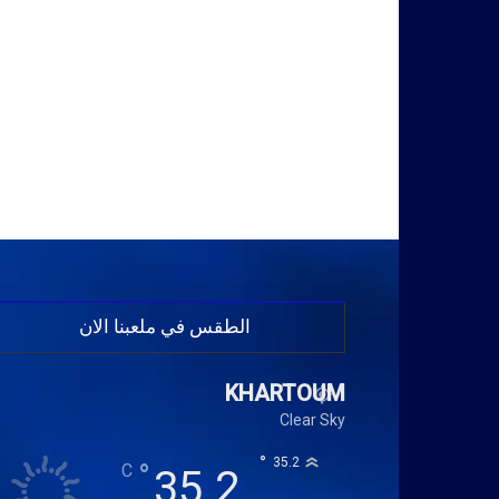
الطقس في ملعبنا الان
KHARTOUM
Clear Sky
°
35.2
°
C
35.2