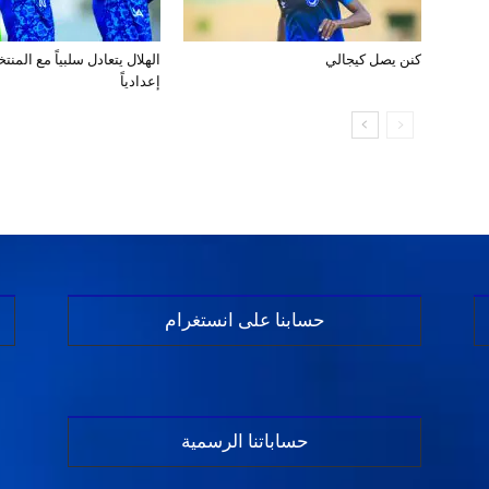
كنن يصل كيجالي
الهلال يتعادل سلبياً مع المن
إعدادياً
حسابنا على انستغرام
حساباتنا الرسمية