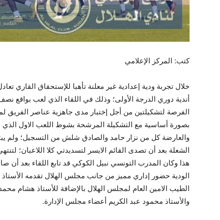
كتب: المركز الإعلامي
خلال تجربة ودية إعدادية غير معلنة تأهبا للإستحقاق القاري تعادل
أندية دوري الدرجة الأولى؛ وذلك في اللقاء الذي لعب بواقع نص
الفرصة لتشكيلتين من أجل إختبار مدى جاهزية عناصر الفريق 
بصورة أساسية مع التشكيلة المرشحة بشوط اللعب الاول الذي ف
والعارضة كل من نزار حامد والصادق شلش من التسجيل؛ ولم يبت
الشعلة بعد أن تصدى القائم الايسر لتسديدتي كلا اللاعبان؛ لتنتهي
هذا وكان المدرب التونسي نبيل الكوكي قد تابع اللقاء بعد أن صا
الودية حضور إداري مميز من جانب مجلس الهلال تقدمه الأستاذ اح
الطيب الامين العام لمجلس الهلال بالإضافة للأستاذ هشام مح
والأستاذ محمود عبد الكريم أعضاء مجلس الإدارة.