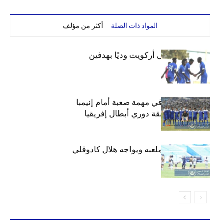
المواد ذات الصلة
أكثر من مؤلف
الهلال يفوز على أركويت وديًا بهدفين
هلال السودان في مهمة صعبة أمام إنيمبا
النيجيري بمسابقة دوري أبطال إفريقيا
الهلال يتدرب بملعبه ويواجه هلال كادوقلي
وديا عصر الغد