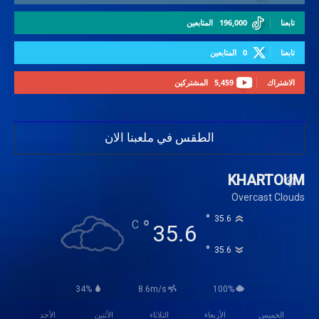
تابعنا
196,000
المتابعين
تابعنا
0
المتابعين
الاشتراك
5,459
المشتركين
الطقس في ملعبنا الان
KHARTOUM
Overcast Clouds
°
35.6
°
C
35.6
°
35.6
34%
8.6m/s
100%
الخميس
الأربعاء
الثلاثاء
الأثنين
الأحد