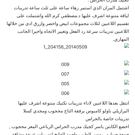
اشتمل المران الذي استمر زهاء ساعة على ثلث ساعة تدريبات
لياقة متنوعة اشرف عليها د.مصطفي كرم الله واشتملت على
تقسيم اللاعبين لثلاث مجموعات ابيض واخضر وازرق ادى من خلالها
اللاعبين تدريبات سرعة رد الفعل وتغيير الاتجاه واخيرا الجانب
المهاري.
انتقل بعدها اللاعبين لاداء تدريبات تكتيك متنوعة اشرف عليها
البرازيلي باولو كامبوس برفقة التاج محجوب ومجدي كسلا
تدريبات خاصة بالحراس
اخضع الكابتن ياسر كجيك مدرب الحراس الرباعي المعز محجوب ,
جمعة جينارو , يونس الطيب واحمد الفاتح لتدريبات عنيفة وشاقة