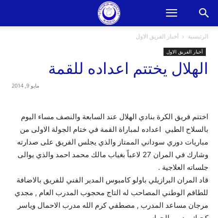
الرئيسية
أخبار الفريق الاول
أخبار الفريق الاول
الهلال يختتم اعداده للقمة
مايو 9, 2014
اختتم فريق الكرة بنادي الهلال عند السابعة والنصف مساء اليوم
بالسلاح الطبي اعداده لمباراة القمة في ختام الجولة الاولى من
مباريات دوري سوداني الممتاز والذي يجلس الفريق على صدارته
وشارك في المران 27 لاعباً بغياب مالك محمد احمد والذي يوالى
جلساته العلاجية .
قاد المران البرازيلي باولو كامبوس المدير الفني للفريق بالاضافة
للطاقم الوطني المصاحب له التاج محجوب المدرب العام , مجدي
مرجان مساعد المدرب , مصطفي كرم الله مدرب الاحمال وياسر
كجيك مدرب الحراس .