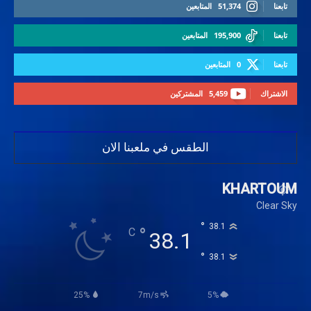
تابعنا
51,374
المتابعين
تابعنا
195,900
المتابعين
تابعنا
0
المتابعين
الاشتراك
5,459
المشتركين
الطقس في ملعبنا الان
KHARTOUM
Clear Sky
°
38.1
°
C
38.1
°
38.1
25%
7m/s
5%