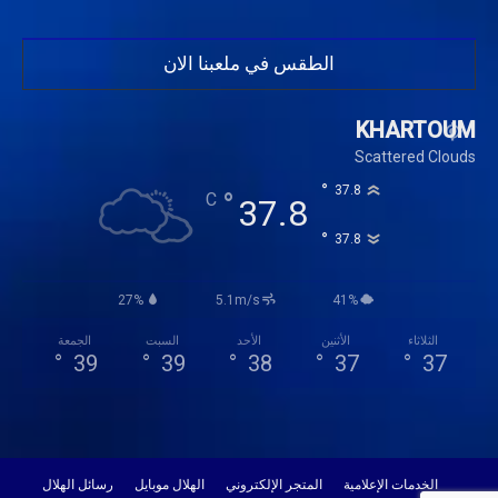
الطقس في ملعبنا الان
KHARTOUM
Scattered Clouds
°
37.8
°
C
37.8
°
37.8
27%
5.1m/s
41%
الثلاثاء
الأثنين
الأحد
السبت
الجمعة
°
39
°
39
°
38
°
37
°
37
الخدمات الإعلامية
المتجر الإلكتروني
الهلال موبايل
رسائل الهلال