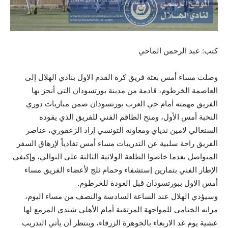
كتب: عبد الرحمن الماحي
وصلت مساء أمس بعثة فريق كرة القدم الاول بنادي الهلال إلى
العاصمة الخرطوم، قادمة من مدينة بورتسودان التي أنجز بها
الفريق مهمته أمام حي العرب بورتسودان ضمن مباريات دوري
النخبة أمس الأول، ومنح الطاقم الفني للفريق الذي يقوده
السنغالي لامين ندياي ومعاونه التونسي إراد الزعفوري، عناصر
الفريق راحة سلبية عن التدريبات مساء أمس تفادياً لإرهاق السفر
المتواصل بعدما خاضوا الطلعة الولائية الثالثة على التوالي، وإكتفى
الإطار الفني بتمارين إستشفاء وحمام ثلج لأعضاء الفريق مساء
أمس الاول ببورتسودان قبل العودة للخرطوم.
وسيؤدي الهلال عند الساعة السادسة والنصف من مساء اليوم،
مرانه الختامي للمواجهة المرتقبة أمام الأهلي شندي المزمع لها
عشية يوم غد الاربعاء بالجوهرة الزرقاء، وينتظر أن يأتي التدريب