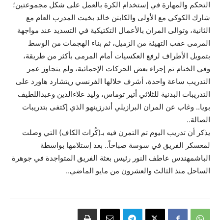
التحكم والمهارة في إستخدام الكرة بالعمل على شكل مجموعتين؛
شارك الكوكي مع الأولى والكابتن خالد بخيت المدرب العام مع
الثانية، وتوالى المران بالأعمال التكتيكية في التسديد عند مواجهة
المرمى عقب التهيئة من الزميل، ثم بناء الهجمات من الوسط
بتمويل الأطراف لرفع العكسيات أمام المرمى بأكثر من طريقة،
وفي الختام تم إجراء بعض الحركات الإحمائية، ولم يتجاوز عمر
التدريب ساعة واحدة، أشرف خلالها الفرنسي ريتشارد هاورد على
التدريبات البدنية للثلاثي أتير توماس، وليد علاءالدين وعبداللطيف
بويا.. وغاب عن المران البرازيلي أندرزينهو الذي إكتفى بتدريبات
الصالة..
يذكر أن تدريب اليوم تم التمرن فيه بـ(كُرات الكاف) التي وصلت
لمعسكر الفريق في سوسة صباحاً.. بعد إستلامها بواسطة
الباشمهندس عاطف النور رئيس بعثة الفريق المتواجدة في جوهرة
الساحل منذ الثالث والعشرون من مايو الماضي..