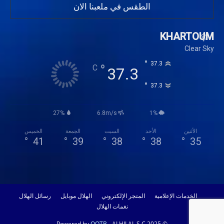
الطقس في ملعبنا الان
KHARTOUM
Clear Sky
°
37.3
°
C
37.3
°
37.3
27%
6.8m/s
1%
الأثنين
الأحد
السبت
الجمعة
الخميس
°
41
°
39
°
38
°
38
°
35
الخدمات الإعلامية
المتجر الإلكتروني
الهلال موبايل
رسائل الهلال
نغمات الهلال
OOTB
- ALHILAL S.C 2025
© Powered by