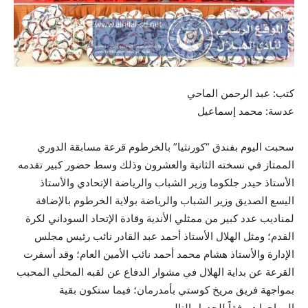
كتب: عبد الرحمن الماحي
عدسة: محمد إسماعيل
سحبت اليوم بفندق “كورنثيا” بالخرطوم قرعة مسابقة الدوري
الممتاز في نسخته الثانية والعشرون وذلك وسط حضور كبير تقدمه
الأستاذ حيدر جلكوما وزير الشباب والرياضة الإتحادي والأستاذ
اليسع الصديق وزير الشباب والرياضة بولاية الخرطوم بالإضافة
لمناديب عدد كبير من ممثلي الأندية وقادة الإتحاد السوداني لكرة
القدم؛ ومثل الهلال الأستاذ أحمد عبد القادر نائب رئيس مجلس
الإدارة والأستاذ هشام محمد أحمد نائب الأمين العام؛ وقد أسفرت
القرعة عن بداية الهلال في مشوار الدفاع عن لقبه المحلي المحبب
بمواجهة فريق مريخ كوستي بأمدرمان؛ فيما ستكون بقية
المواجهات وفقاً للجدول التالي..