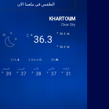
الطقس في ملعبنا الان
KHARTOUM
Clear Sky
°
36.3
°
C
36.3
°
36.3
31%
6.9m/s
8%
الثلاثاء
الأثنين
الأحد
السبت
الجمعة
°
39
°
37
°
38
°
37
°
31