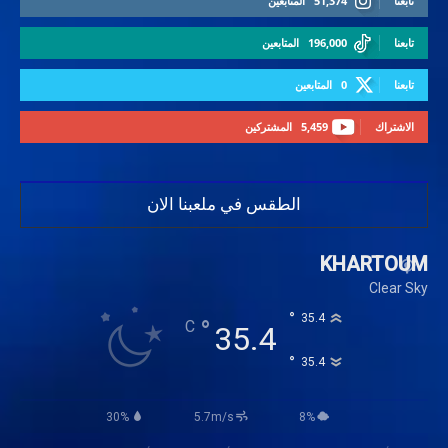
تابعنا
51,374
المتابعين
تابعنا
196,000
المتابعين
تابعنا
0
المتابعين
الاشتراك
5,459
المشتركين
الطقس في ملعبنا الان
KHARTOUM
Clear Sky
°
35.4
°
C
35.4
°
35.4
30%
5.7m/s
8%