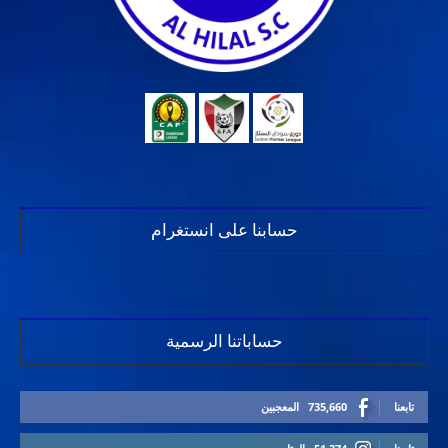
حسابنا على انستغرام
حساباتنا الرسمية
تابعنا
735,660
المعجبين