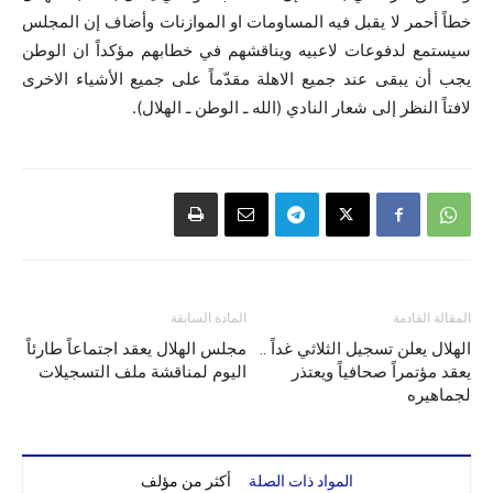
خطاً أحمر لا يقبل فيه المساومات او الموازنات وأضاف إن المجلس
سيستمع لدفوعات لاعبيه ويناقشهم في خطابهم مؤكداً ان الوطن
يجب أن يبقى عند جميع الاهلة مقدّماً على جميع الأشياء الاخرى
لافتاً النظر إلى شعار النادي (الله ـ الوطن ـ الهلال).
المقالة القادمة
المادة السابقة
الهلال يعلن تسجيل الثلاثي غداً ..
مجلس الهلال يعقد اجتماعاً طارئاً
يعقد مؤتمراً صحافياً ويعتذر
اليوم لمناقشة ملف التسجيلات
لجماهيره
المواد ذات الصلة
أكثر من مؤلف