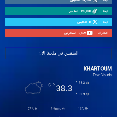
تابعنا
196,000
المتابعين
تابعنا
0
المتابعين
الاشتراك
5,459
المشتركين
الطقس في ملعبنا الان
KHARTOUM
Few Clouds
°
38.3
°
C
38.3
°
38.3
27%
7.9m/s
13%