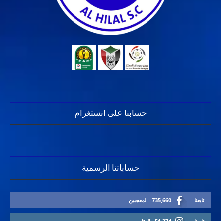
حسابنا على انستغرام
حساباتنا الرسمية
تابعنا
735,660
المعجبين
تابعنا
51,374
المتابعين