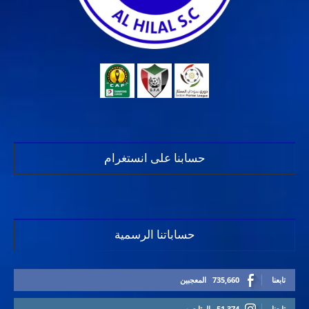
حسابنا على انستغرام
حساباتنا الرسمية
تابعنا
735,660
المعجبين
تابعنا
51,374
المتابعين