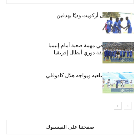
الهلال يفوز على أركويت وديًا بهدفين
هلال السودان في مهمة صعبة أمام إنيمبا
النيجيري بمسابقة دوري أبطال إفريقيا
الهلال يتدرب بملعبه ويواجه هلال كادوقلي
وديا عصر الغد
صفحتنا على الفيسبوك