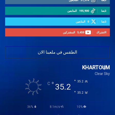
تابعنا
195,900
المتابعين
تابعنا
0
المتابعين
الاشتراك
5,459
المشتركين
الطقس في ملعبنا الان
KHARTOUM
Clear Sky
°
35.2
°
C
35.2
°
35.2
36%
8.1m/s
10%