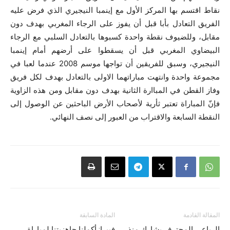
نقاط اقتسم بها المركز الأول مع إينمبا النيجيري الذي فرض عليه
الفريق التعادل بأبا قبل أن يفوز على الرجاء المغربي بهدف دون
مقابل، وللضيوف نقطة واحدة كسبوها بالتعادل السلبي مع الرجاء
البيضاوي المغربي قبل أن يسقطوا على أرضهم أمام إينمبا
النيجيري، وسبق للفريقين أن تواجها موسم 2008 عندما لعبا في
مجموعة واحدة وانتهت مباراتهما الاولى بالتعادل بهدف لكل فريق
وفاز القطن في المباارة الثانية بهدف دون مقابل ومن هذه الزاوية
فإنّ المباراة تعتبر ثأرية لأصحاب الأرض الباحثين عن الوصول إلى
النقطة السابعة والاقتراب من العبور إلى نصف النهائي.
المقالة القادمة
المادة السابقة
الرباعي المحترف يشارك منذ
فييرا: أكملنا جاهزيتنا لمباراة