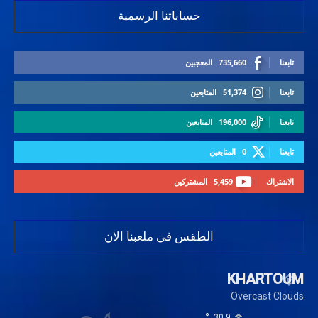
حساباتنا الرسمية
تابعنا
735,660
المعجبين
تابعنا
51,374
المتابعين
تابعنا
196,000
المتابعين
تابعنا
0
المتابعين
الاشتراك
5,459
المشتركين
الطقس في ملعبنا الان
KHARTOUM
Overcast Clouds
°
30.9