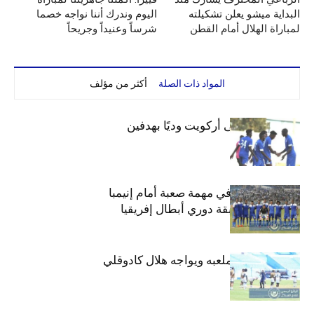
البداية ميشو يعلن تشكيلته
اليوم وندرك أننا نواجه خصما
لمباراة الهلال أمام القطن
شرساً وعنيداً وجريحاً
المواد ذات الصلة
أكثر من مؤلف
الهلال يفوز على أركويت وديًا بهدفين
هلال السودان في مهمة صعبة أمام إنيمبا
النيجيري بمسابقة دوري أبطال إفريقيا
الهلال يتدرب بملعبه ويواجه هلال كادوقلي
وديا عصر الغد