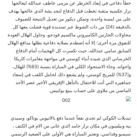
خطأ دفاعي في إبعاد الخرطر عن مرمى عاطف عبدالله ليعالجها
نزار عكسية متقنة تخطت قبل الدفاع لتجد بشة الذي عالجها بهدف
على من لمسة واحدة، وتمكن ديكور من تعديل النتيجة للضيوف
بالدقيقة (24) من ذات الشوط عبر تسديدة قوية فشلت معها كل
محاولات الحارس الكاميروني ماكسيم فودجو، وحاول الهلال العودة
للتفوق مرة أخرى؛ إلا أنه إصطدم بصلابة دفاعية بطلها مدافع الهلال
السابق سامي عبدالله، حيث تكسرت كل الهجمات أمام الدفاع
الخرساني الذي شيده أبناء كوستي في مواجهة مغامرات كاريكا
واخوانه. وجاء الاستحواذ الكلي في المباراة بنسبة (63%) للهلال،
و(37%) للمريخ كوستي، ولم يشفع ذلك لحامل اللقب في إسعاد
جماهيره التي أتت للاحتفال بالتأهل الإفريقي الأخير عصر الأحد
الماضي من ملاوي على حساب بينغ بولتيس.
تبديلات الكوكي لم تجدي نفعاً عندما دفع بالاثيوبي بوتاكو، وسيدي
بيه ونيلسون في مكان نزار حامد الذي عانى من الام في الكتف ،
سيمبو وفداسي، وتعتبر المباراة هي الأولى على الصعيد الرسمي