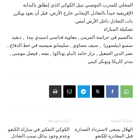
المحلي للمدرب التونسي نبيل الكوكي الذي إنطلق بالبداية
الإفريقية جيداً بالتعادل الإيجابي خارج الأرض، قبل أن يعود ويكرر
ذات التعادل داخل الأرض أمس.
تشكيلة المباراة
ماكسيم في حراسة المرمى , معاوية فداسي (سيدي بيه) , ديفيد
سمبو (نيلسون) , سيف مساوي , سليمانو سيسيه في خط الدفاع ,
نصر الدين الشغيل , نزار حامد (ابباو بوتاكو) , بشه , فيصل موسى ,
مدثر كاريكا وبوبكر كيبي
المقالة القادمة
المادة السابقة
الهلال يسعى لاسترداد الصدارة
الكوكي التفكير في مباراة الكنغو
قبل المغادرة للكنغو
وعدم وجود بدائل سبب التعادل