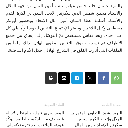
والسيد عثمان خالد حسن عباس نائب أمين المال من جهة الهلال
والأستاذ مجدي شمس الدين سكرتير الإتحاد السوداني لكرة القدم
والأستاذ أسامة عطا المنان أمين مال الإتحاد وبحضور أبوبكر
مصطفى وكيل اللاعبين وحضر الإجتماع اللاعبين أيفوسا وأمبيلي كل
على حده، وبعد نقاش مستفيض تمّ التوصّل إلى إتفاق بين جميع
الأطراف تم تسوية حقوق اللاعبين ليطوي الهلال بذلك ملفاً من
الملفات التي أثارت القلق في الشارع الهلالي خلال الأيام الماضية.
المقالة القادمة
المادة السابقة
البرير يشيد بالتعاون المثمر بين
المعز يجري عملية بالمنظار لازالة
الهلال وإتحاد الكرة ويخص
غضروف من الركبة والطبيب يؤكّد
سكرتير الإتحاد وأمين المال
عودته للملاعب بعد فترة ثلاثة إلى