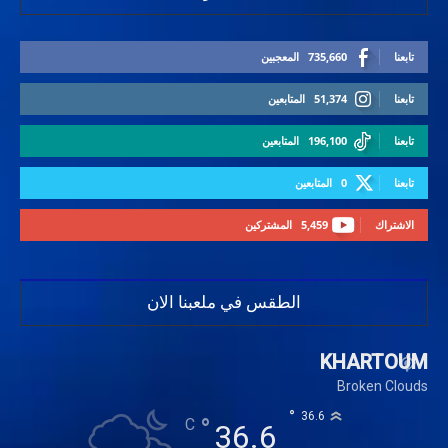
تابعنا
735,660
المعجبين
تابعنا
51,374
المتابعين
تابعنا
196,100
المتابعين
تابعنا
0
المتابعين
الاشتراك
5,459
المشتركين
الطقس في ملعبنا الان
KHARTOUM
Broken Clouds
°
36.6
°
C
36.6