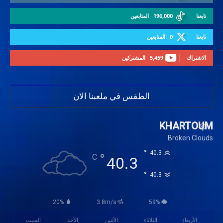
تابعنا
196,000
المتابعين
تابعنا
0
المتابعين
الاشتراك
5,459
المشتركين
الطقس في ملعبنا الان
KHARTOUM
Broken Clouds
°
40.3
°
C
40.3
°
40.3
20%
3.8m/s
59%
الأربعاء
الثلاثاء
الأثنين
الأحد
السبت