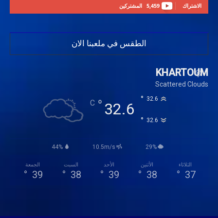
الاشتراك
5,459
المشتركين
الطقس في ملعبنا الان
KHARTOUM
Scattered Clouds
°
32.6
°
C
32.6
°
32.6
44%
10.5m/s
29%
الثلاثاء
الأثنين
الأحد
السبت
الجمعة
°
39
°
38
°
39
°
38
°
37