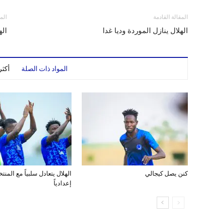
المقالة القادمة
الم
الهلال ينازل الموردة وديا غدا
اله
المواد ذات الصلة
أكث
كنن يصل كيجالي
الهلال يتعادل سلبياً مع المن
إعدادياً