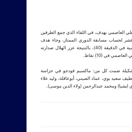
أهلي العاصمي بهدف، في اللقاء الذي جمع الطرفين
 عشر لحساب مسابقة الدوري الممتاز، وجاء هدف
المباراة الوحيد عن طريق القائد سيف مساوي، من ضربة رأسية في الدقيقة (40)، بالنتيجة عزز الهلال صدارته
بتشكيلة ضمت كل من: ماكسيم فودجو في حراسة
ف سعيد بوي، عماد الصيني، أبوعاقلة، وليد علاء
ي ايشيا) ومحمد عبدالرحمن (ولاء الدين موسى).