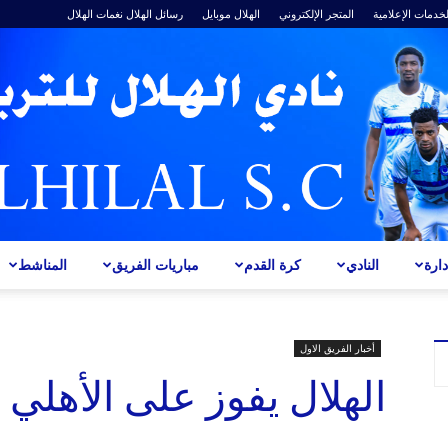
لخدمات الإعلامية
المتجر الإلكتروني
الهلال موبايل
رسائل الهلال
نغمات الهلال
ارة
النادي
كرة القدم
مباريات الفريق
المناشط
ALHILAL
أخبار الفريق الاول
الهلال يفوز على الأهلي
S.C