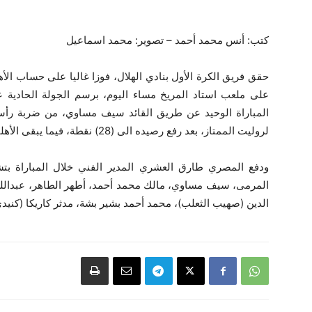
كتب: أنس محمد أحمد – تصوير: محمد اسماعيل
حقق فريق الكرة الأول بنادي الهلال، فوزا غاليا على حساب ال
على ملعب استاد المريخ مساء اليوم، برسم الجولة الحادية
لروليت الممتاز، بعد رفع رصيده الى (28) نقطة، فيما يبقى الأهلي العاصمي في (10) نقاط.
ودفع المصري طارق العشري المدير الفني خلال المباراة 
المرمى، سيف مساوي، مالك محمد أحمد، أطهر الطاهر، عبداللطي
الدين (صهيب الثعلب)، محمد أحمد بشير بشة، مدثر كاريكا (كنيد