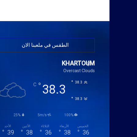
الطقس في ملعبنا الان
KHARTOUM
Overcast Clouds
°
38.3
°
C
38.3
°
38.3
25%
5m/s
100%
الخميس
الأربعاء
الثلاثاء
الأثنين
الأحد
°
39
°
38
°
36
°
38
°
36