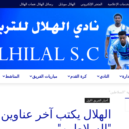
خدمات الإعلامية
المتجر الإلكتروني
الهلال موبايل
رسائل الهلال
نغمات الهلال
ارة
النادي
كرة القدم
مباريات الفريق
المناشط
ALHILAL
هة "السلاطين"
أخبار الفريق الاول
الهلال يكتب آخر عناوين
"السلاطين"
S.C