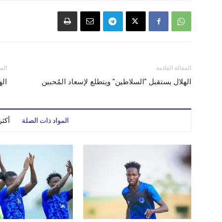
المقالة القادمة
الم
الهلال يستقبل "السلاطين" ويتطلع لإسعاد المُحبين
اله
المواد ذات الصلة
أكث