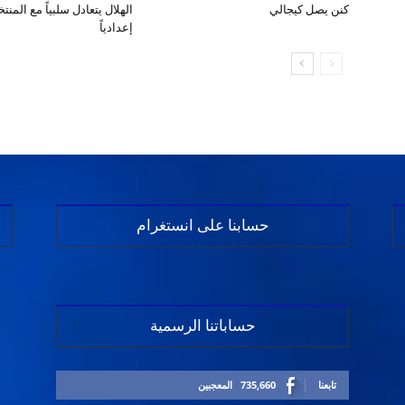
كنن يصل كيجالي
الهلال يتعادل سلبياً مع المن
إعدادياً
حسابنا على انستغرام
حساباتنا الرسمية
تابعنا
735,660
المعجبين