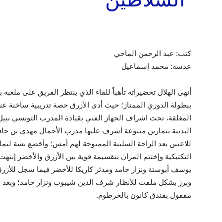
كتب: عبد الرحمن الماحي
عدسة: محمد إسماعيل
أنهى الهلال تحضيراته تأهباً للقاء الذي ينتظر الفريق على ملعبه
ببطولة الدوري الممتاز؛ حيث أدى الأزرق حصة تدريبية ساخنة عن
المغلقة، تحت اشراف الجهاز الفني بقيادة المدرب التونسي نبي
البدنية بتمارين متنوعة أشرف عليها مدرب الأحمال مهدي بن حا
للاعبين بعد الراحة السلبية الممنوحة لهم أمس؛ وأخضع بشة لتما
التكتيكية وإختتم المران بتقسيمة قوية بين الأزرق والأخضر إنت
يوسف أبوستة ونزار حامد ومدثر كاريكا للأخضر فيما سجل للأزرق
وبرز بشكل ملفت للأنظار شرف الدين شيبوب ونزار حامد؛ وبعد ن
مقفول بفندق كانون بالخرطوم.