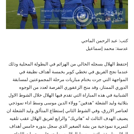
كتب: عبد الرحمن الماحي
عدسة: محمد إسماعيل
إحتفظ الهلال بسجله الخالي من الهزائم في البطولة المحلية وذلك
عندما نجح الفريق في تخطي كوبر بخمسة أهداف نظيفة في
المواجهة التي جرت بختام مباريات مرحلة المجموعتين لمسابقة
الدوري الممتاز، وقد منح الزعفوري الفرصة لعدد من الوجوه
الشبابية في هذه المباراة التي تقدم فيها الهلال خلال الشوط الاول
بثلاثية وليد الشعلة “هدفين” وولاء الدين موسى وسط اداء نموذجي
لعناصر الازرق، وفي الشوط الثاني إستطاع المتألق وليد الشعلة ان
يضيف الهدف الثالث له “هاتريك” والرابع لفريق الهلال عقب تلقيه
لتمريرة نموذجية من بشة الصغير الذي سجل بدوره خامس أهداف
الهلال بطريقة رائعة، وبسط الهلال سيطرته على مجريات اللقاء