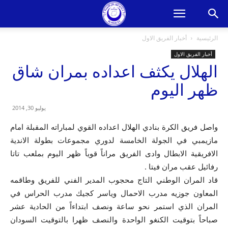
الرئيسية
أخبار الفريق الاول
أخبار الفريق الاول
الهلال يكثف اعداده بمران شاق
ظهر اليوم
يوليو 30, 2014
واصل فريق الكرة بنادي الهلال اعداده القوي لمباراته المقبلة امام
مازيمبي في الجولة الخامسة لدوري مجموعات بطولة الاندية
الافريقية الابطال وادى الفريق مراناً قوياً ظهر اليوم بملعب تاتا
رفائيل عقب مران فيتا .
قاد المران الوطني التاج محجوب المدير الفني للفريق وطاقمه
المعاون جوزيه مدرب الاحمال وياسر كجيك مدرب الحراس في
المران الذي استمر نحو ساعة ونصف ابتداءاً من الحادية عشر
صباحاً بتوقيت الكنغو الواحدة والنصف ظهرا بالتوقيت السودان