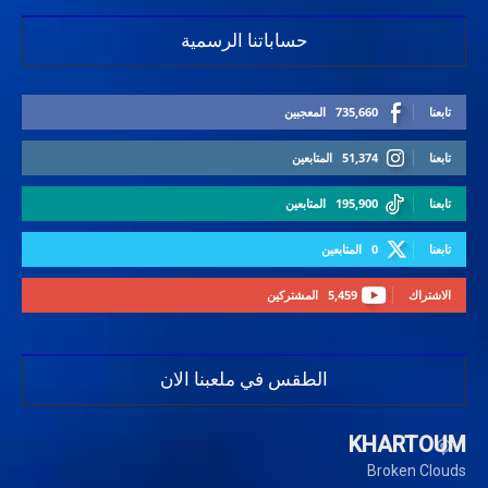
حساباتنا الرسمية
تابعنا
735,660
المعجبين
تابعنا
51,374
المتابعين
تابعنا
195,900
المتابعين
تابعنا
0
المتابعين
الاشتراك
5,459
المشتركين
الطقس في ملعبنا الان
KHARTOUM
Broken Clouds