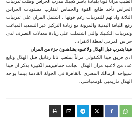
الطيب مراناً قوياً بقيادة ياسر كجيك مدرب الحراس وظلت تدريبات
الحراس تأخذ طابع القوة والحماس لتقارب مستويات الحراس
الثلاثة وادائهم للتدريبات رغم قوتها . اشتمل المران على تدريبات
رفع اللياقة البدنية والمرونة مع زيادة التركيز عبر التسديد المباغت
وتدريبات التكنيك والتي اشتملت على زيادة معدلات التصرف لدى
حراس المرمى لحظة الانفراد .
فيتا يتدرب قبل الهلال ولاعبوه يشاهدون جزء من المران
ادى فريق فيتا الكنغولي مراناً بملعب تاتا رفائيل قبل الهلال وتابع
عدد من لاعبيه مران الهلال بجانب جماهيرهم الكبيرة يذكر ان فيتا
سيواجه الزمالك المصري بالقاهرة في الجولة القادمة بينما يواجه
الهلال مازيمبي بلوممباشي .