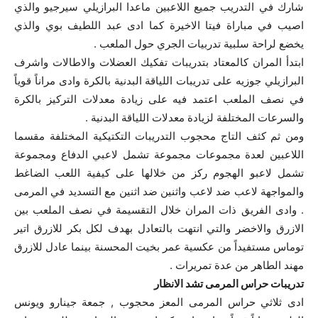
شارك في التدريب جميع اللاعبين ماعدا البرازيلي سيرجيو والذي
اصيب في مباراة فيتا الاخيرة كما ادى عبد اللطيف بوي والذي
يخضع لراحة سلبية تدربيات الجري حول الملعب .
ابتدأ المران كالمعتاد بتدريبات تفكيك العضلات والاطالات واشرف
البرازيلي جوزيه على تدريبات اللياقة البدنية بالكرة وادى مراناً قوياً
في نصف الملعب اعتمد فيه على زيادة معدلات التركيز بالكرة
والسرعات المختلفة لزيادة معدلات اللياقة البدنية .
ومن ثم كثف التاج محجوب التدريبات التكتيكية المختلفة مقسما
اللاعبين لعدة مجموعات مجموعة تشمل لاعبي الدفاع ومجموعة
تشمل لاعبو الهجوم ركز من خلالها على كيفية اللعب الضاغط
والمواجهة لاعب ضد لاعب واثنين ضد اثنين مع التسديد في المرمى
. وادى الفريق ذات المران خلال التقسيمة في نصف الملعب بين
الازرق والاخضر والتي انتهت بالتعادل بهدف لكل بكر للازرق اتير
توماس مستفيداً من عكسية عمر بخيت المحسنة بينما عادل للازرق
مهند الطاهر من عدة تمريرات .
تدريبات حراس المرمى تشد الانظار
ادى ثلاثي حراس المرمى المعز محجوب , جمعة جينارو ويونس